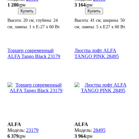
1 280
грн
3 164
грн
Купить
Купить
Высота: 20 см; глубина: 24
Высота: 41 см; ширина: 50
см; лампы: 1 х Е-27 х 60 Вт.
см; лампы: 5 х Е27 х 60 Вт.
Торшер современный
Люстра лофт ALFA
ALFA Tango Black 23179
TANGO PINK 28495
ALFA
ALFA
23179
28495
6 379
грн
3 964
грн