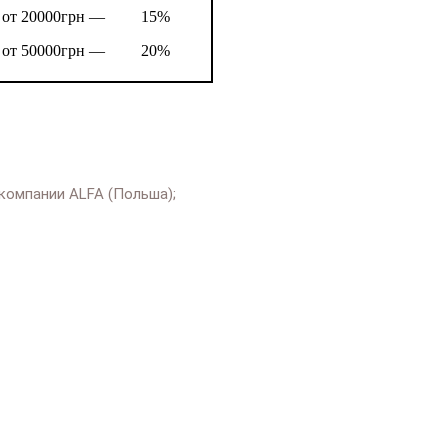
от 20000грн —
15%
от 50000грн —
20%
компании ALFA (Польша);