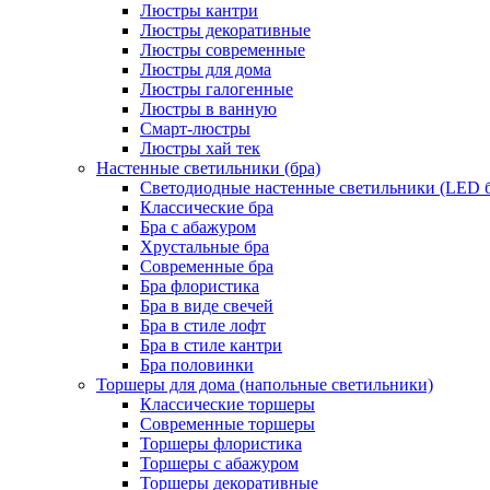
Люстры кантри
Люстры декоративные
Люстры современные
Люстры для дома
Люстры галогенные
Люстры в ванную
Смарт-люстры
Люстры хай тек
Настенные светильники (бра)
Светодиодные настенные светильники (LED б
Классические бра
Бра с абажуром
Хрустальные бра
Современные бра
Бра флористика
Бра в виде свечей
Бра в стиле лофт
Бра в стиле кантри
Бра половинки
Торшеры для дома (напольные светильники)
Классические торшеры
Современные торшеры
Торшеры флористика
Торшеры с абажуром
Торшеры декоративные