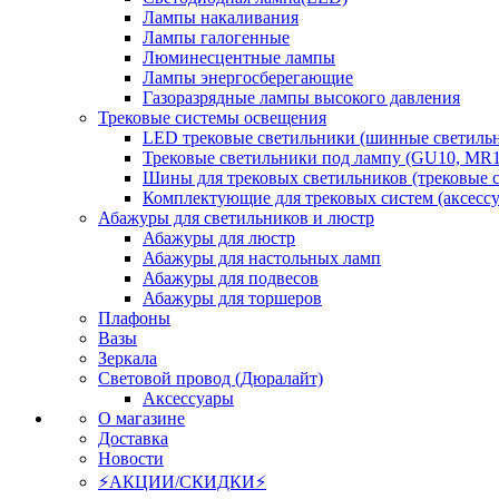
Лампы накаливания
Лампы галогенные
Люминесцентные лампы
Лампы энергосберегающие
Газоразрядные лампы высокого давления
Трековые системы освещения
LED трековые светильники (шинные светиль
Трековые светильники под лампу (GU10, MR1
Шины для трековых светильников (трековые 
Комплектующие для трековых систем (аксесс
Абажуры для светильников и люстр
Абажуры для люстр
Абажуры для настольных ламп
Абажуры для подвесов
Абажуры для торшеров
Плафоны
Вазы
Зеркала
Световой провод (Дюралайт)
Аксессуары
О магазине
Доставка
Новости
⚡АКЦИИ/СКИДКИ⚡