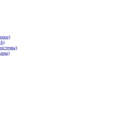
ники)
6)
системы)
уары)