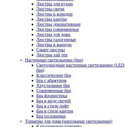
Люстры для кухни
Люстры свечи
Люстры в коридор
Люстры кантри
Люстры декоративные
Люстры современные
Люстры для дома
Люстры галогенные
Люстры в ванную
Смарт-люстры
Люстры хай тек
Настенные светильники (бра)
Светодиодные настенные светильники (LED
бра)
Классические бра
Бра с абажуром
Хрустальные бра
Современные бра
Бра флористика
Бра в виде свечей
Бра в стиле лофт
Бра в стиле кантри
Бра половинки
Торшеры для дома (напольные светильники)
Классические торшеры