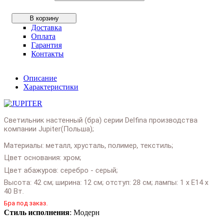
В корзину
Доставка
Оплата
Гарантия
Контакты
Описание
Характеристики
Светильник настенный (бра) серии
Delfina производства
компании Jupiter(Польша);
Материалы: металл, хрусталь, полимер, текстиль;
Цвет основания: хром;
Цвет абажуров: серебро - серый;
Высота: 42 см; ширина: 12 см; отступ: 28 см; лампы: 1 х Е14 х
40 Вт.
Бра под заказ.
Подробнее:
https://salonlustr.com.ua/p15152-
Стиль исполнения
: Модерн
Svetilnik_nastenniy_bra_upiter_Delfina_1598_DE_K2