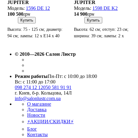
JUPITER
JUPITER
1596 DE 12
1598 DE K2
100 500
грн
14 900
грн
Купить
Купить
Высота: 75 - 125 см; диаметр:
Высота: 62 см; отступ: 23 см;
94 см; лампы: 12 х Е14 х 40
ширина: 39 см; лампы: 2 х
Вт.
Е14 х 40 Вт.
© 2010—2026 Салон Люстр
Режим работы
Пн-Пт: с 10:00 до 18:00
Вс: с 11:00 до 17:00
098 274 12 12
050 581 91 91
г. Киев, б-р. Кольцова, 14Л
info@salonlustr.com.ua
О магазине
Доставка
Новости
⚡АКЦИИ/СКИДКИ⚡
Блог
Контакты