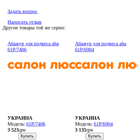
Подробнее:
Задать вопрос
https://salonlustr.com.ua/p14655-
Abazhur_dlya_podvesa_aba_30P-
6107
Написать отзыв
Другие товары той же серии:
Абажур для подвеса aba
Абажур для подвеса aba
61P/7406
61P/6904
УКРАИНА
УКРАИНА
61P/7406
61P/6904
3 523
грн
3 135
грн
Купить
Купить