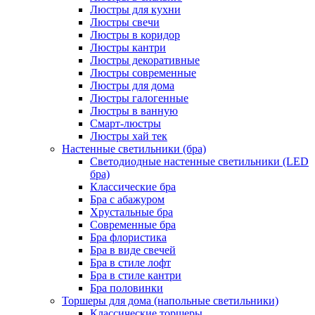
Люстры для кухни
Люстры свечи
Люстры в коридор
Люстры кантри
Люстры декоративные
Люстры современные
Люстры для дома
Люстры галогенные
Люстры в ванную
Смарт-люстры
Люстры хай тек
Настенные светильники (бра)
Светодиодные настенные светильники (LED
бра)
Классические бра
Бра с абажуром
Хрустальные бра
Современные бра
Бра флористика
Бра в виде свечей
Бра в стиле лофт
Бра в стиле кантри
Бра половинки
Торшеры для дома (напольные светильники)
Классические торшеры