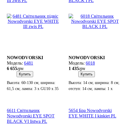
III zwis PL
BLACK I PL
NOWODVORSKI
NOWODVORSKI
6481
6018
6 655
грн
1 435
грн
Купить
Купить
Высота: 60-130 см; ширина:
Высота: 14 см; ширина: 8 см;
61,5 см; лампа: 3 х GU10 х 35
отступ: 14 см; лампы: 1 x
Вт.
GU10 х 35Вт.
6611 Світильник
5654 Бра Nowodvorski
Nowodvorski EYE SPOT
EYE WHITE I kinkiet PL
BLACK VI listwa PL