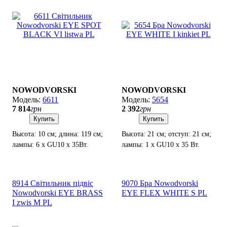
NOWODVORSKI
NOWODVORSKI
6611
5654
7 814
грн
2 392
грн
Купить
Купить
Высота: 10 см; длина: 119 см;
Высота: 21 см; отступ: 21 см;
лампы: 6 x GU10 х 35Вт.
лампы: 1 х GU10 х 35 Вт.
8914 Світильник підвіс
9070 Бра Nowodvorski
Nowodvorski EYE BRASS
EYE FLEX WHITE S PL
I zwis M PL