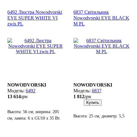
6492 Люстра Nowodvorski
6837 Світильник
EYE SUPER WHITE VI
Nowodvorski EYE BLACK
zwis PL
M PL
NOWODVORSKI
NOWODVORSKI
6492
6837
13 614
грн
1 812
грн
Купить
Высота: 56 см; ширина: 205
Высота: 25 см; диаметр: 5,5
см; лампа: 6 х GU10 х 35 Вт.
см; лампы: 1 х GU10 х 35 Вт.