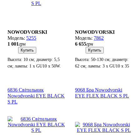
NOWODVORSKI
NOWODVORSKI
5255
7862
1 001
грн
6 655
грн
Купить
Купить
Высота: 10 см; диаметр: 5,5
Высота: 50-130 см; диаметр:
см; лампы: 1 х GU10 х 50W.
62 см; лампы: 3 х GU10 х 35
Вт.
6836 Світильник
9068 Бра Nowodvorski
Nowodvorski EYE BLACK
EYE FLEX BLACK S PL
S PL