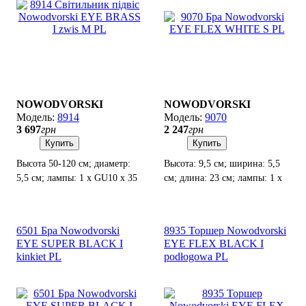
NOWODVORSKI
NOWODVORSKI
8914
9070
3 697
грн
2 247
грн
Купить
Купить
Высота 50-120 см; диаметр:
Высота: 9,5 см; ширина: 5,5
5,5 см; лампы: 1 х GU10 х 35
см; длина: 23 см; лампы: 1 x
Вт.
GU10LED х 10 Вт.
6501 Бра Nowodvorski
8935 Торшер Nowodvorski
EYE SUPER BLACK I
EYE FLEX BLACK I
kinkiet PL
podłogowa PL