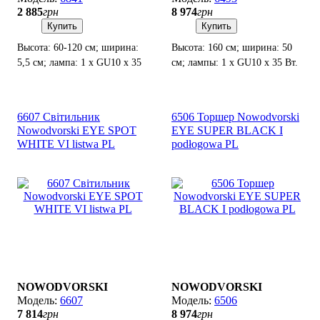
2 885
грн
8 974
грн
Купить
Купить
Высота: 60-120 см; ширина:
Высота: 160 см; ширина: 50
5,5 см; лампа: 1 х GU10 х 35
см; лампы: 1 х GU10 х 35 Вт.
Вт.
6607 Світильник
6506 Торшер Nowodvorski
Nowodvorski EYE SPOT
EYE SUPER BLACK I
WHITE VI listwa PL
podłogowa PL
NOWODVORSKI
NOWODVORSKI
6607
6506
7 814
грн
8 974
грн