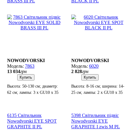
BRASS III PL
BLACK II PL
NOWODVORSKI
NOWODVORSKI
7863
6020
13 034
грн
2 828
грн
Купить
Купить
Высота: 50-130 см; диаметр:
Высота: 8-16 см; ширина: 14-
62 см; лампы: 3 х GU10 х 35
25 см; лампы: 2 x GU10 х 35
Вт.
Вт.
6135 Світильник
5398 Світильник підвіс
Nowodvorski EYE SPOT
Nowodvorski EYE
GRAPHITE II PL
GRAPHITE I zwis M PL