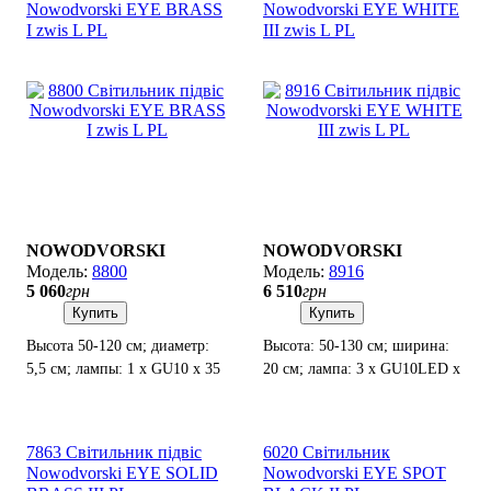
Nowodvorski EYE BRASS
Nowodvorski EYE WHITE
I zwis L PL
III zwis L PL
NOWODVORSKI
NOWODVORSKI
8800
8916
5 060
грн
6 510
грн
Купить
Купить
Высота 50-120 см; диаметр:
Высота: 50-130 см; ширина:
5,5 см; лампы: 1 х GU10 х 35
20 см; лампа: 3 х GU10LED х
Вт.
10 Вт.
7863 Світильник підвіс
6020 Світильник
Nowodvorski EYE SOLID
Nowodvorski EYE SPOT