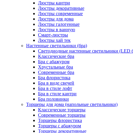
Люстры кантри
Люстры декоративные
Люстры современные
Люстры для дома
Люстры галогенные
Люстры в ванную
Смарт-люстры
Люстры хай тек
Настенные светильники (бра)
Светодиодные настенные светильники (LED б
Классические бра
Бра с абажуром
Хрустальные бра
Современные бра
Бра флористика
Бра в виде свечей
Бра в стиле лофт
Бра в стиле кантри
Бра половинки
Торшеры для дома (напольные светильники)
Классические торшеры
Современные торшеры
Торшеры флористика
Торшеры с абажуром
Торшеры декоративные