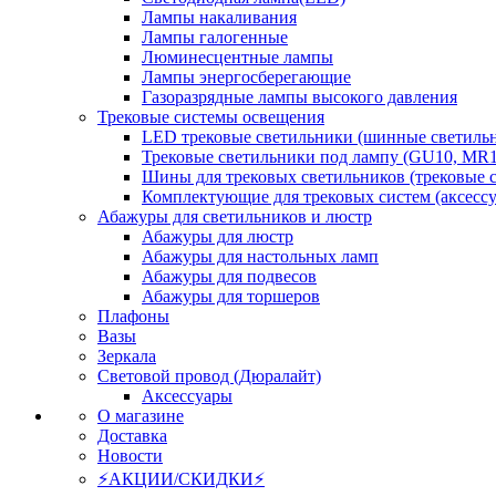
Лампы накаливания
Лампы галогенные
Люминесцентные лампы
Лампы энергосберегающие
Газоразрядные лампы высокого давления
Трековые системы освещения
LED трековые светильники (шинные светиль
Трековые светильники под лампу (GU10, MR1
Шины для трековых светильников (трековые 
Комплектующие для трековых систем (аксесс
Абажуры для светильников и люстр
Абажуры для люстр
Абажуры для настольных ламп
Абажуры для подвесов
Абажуры для торшеров
Плафоны
Вазы
Зеркала
Световой провод (Дюралайт)
Аксессуары
О магазине
Доставка
Новости
⚡АКЦИИ/СКИДКИ⚡