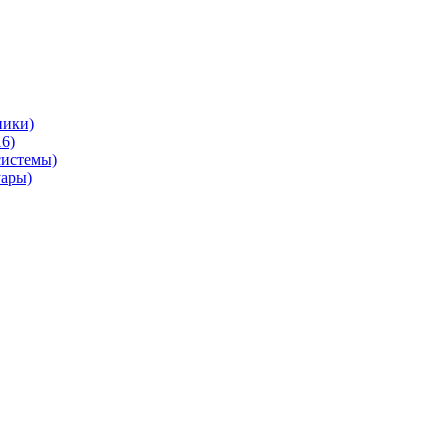
ники)
6)
системы)
уары)