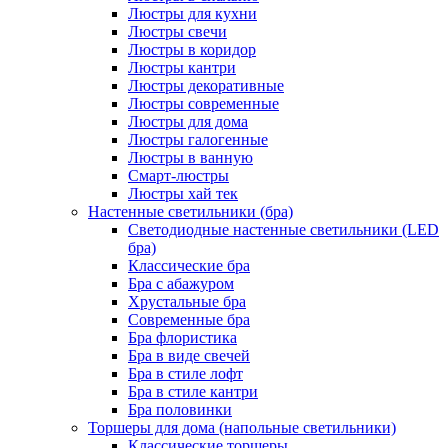
Люстры для кухни
Люстры свечи
Люстры в коридор
Люстры кантри
Люстры декоративные
Люстры современные
Люстры для дома
Люстры галогенные
Люстры в ванную
Смарт-люстры
Люстры хай тек
Настенные светильники (бра)
Светодиодные настенные светильники (LED
бра)
Классические бра
Бра с абажуром
Хрустальные бра
Современные бра
Бра флористика
Бра в виде свечей
Бра в стиле лофт
Бра в стиле кантри
Бра половинки
Торшеры для дома (напольные светильники)
Классические торшеры