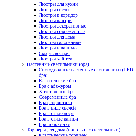
Люстры для кухни
Люстры свечи
Люстры в коридор
Люстры кантри
Люстры декоративные
Люстры современные
Люстры для дома
Люстры галогенные
Люстры в ванную
Смарт-люстры
Люстры хай тек
Настенные светильники (бра)
Светодиодные настенные светильники (LED
бра)
Классические бра
Бра с абажуром
Хрустальные бра
Современные бра
Бра флористика
Бра в виде свечей
Бра в стиле лофт
Бра в стиле кантри
Бра половинки
Торшеры для дома (напольные светильники)
Классические торшеры