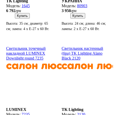
TK Lighting
УКРАИНА
1645
80903
6 792
грн
3 950
грн
Купить
Купить
Высота: 35 см; диаметр: 65
Высота: 24 см; длина: 46 см;
см; лампа: 4 х Е-27 х 60 Вт.
лампы: 2 х Е-27 х 60 Вт.
Светильник точечный
Светильник настенный
накладной LUMINEX
(бра) TK Lighting Alano
Downlight round 7235
Black 2120
LUMINEX
TK Lighting
7235
2120