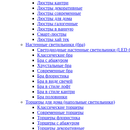
Люстры кантри
Люстры декоративные
Люстры современные
Люстры для дома
Люстры галогенные
Люстры в ванную
Смарт-люстры
Люстры хай тек
Настенные светильники (бра)
Светодиодные настенные светильники (LED б
Классические бра
Бра с абажуром
Хрустальные бра
Современные бра
Бра флористика
Бра в виде свечей
Бра в стиле лофт
Бра в стиле кантри
Бра половинки
Торшеры для дома (напольные светильники)
Классические торшеры
Современные торшеры
Торшеры флористика
Торшеры с абажуром
Торшеры декоративные