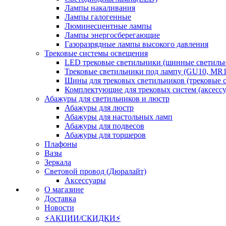
Лампы накаливания
Лампы галогенные
Люминесцентные лампы
Лампы энергосберегающие
Газоразрядные лампы высокого давления
Трековые системы освещения
LED трековые светильники (шинные светиль
Трековые светильники под лампу (GU10, MR1
Шины для трековых светильников (трековые 
Комплектующие для трековых систем (аксесс
Абажуры для светильников и люстр
Абажуры для люстр
Абажуры для настольных ламп
Абажуры для подвесов
Абажуры для торшеров
Плафоны
Вазы
Зеркала
Световой провод (Дюралайт)
Аксессуары
О магазине
Доставка
Новости
⚡АКЦИИ/СКИДКИ⚡