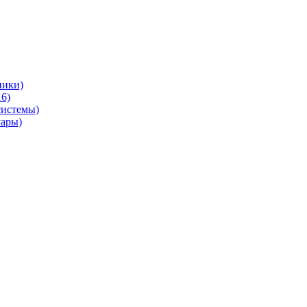
ники)
6)
системы)
уары)