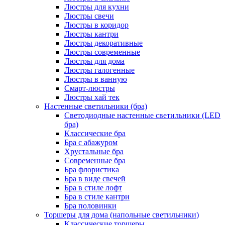
Люстры для кухни
Люстры свечи
Люстры в коридор
Люстры кантри
Люстры декоративные
Люстры современные
Люстры для дома
Люстры галогенные
Люстры в ванную
Смарт-люстры
Люстры хай тек
Настенные светильники (бра)
Светодиодные настенные светильники (LED
бра)
Классические бра
Бра с абажуром
Хрустальные бра
Современные бра
Бра флористика
Бра в виде свечей
Бра в стиле лофт
Бра в стиле кантри
Бра половинки
Торшеры для дома (напольные светильники)
Классические торшеры