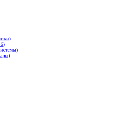
ники)
6)
системы)
уары)