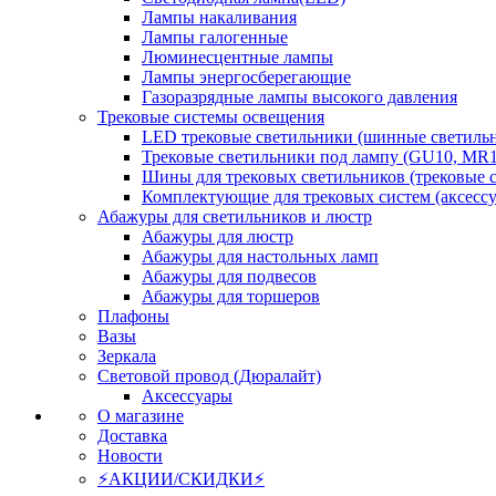
Лампы накаливания
Лампы галогенные
Люминесцентные лампы
Лампы энергосберегающие
Газоразрядные лампы высокого давления
Трековые системы освещения
LED трековые светильники (шинные светиль
Трековые светильники под лампу (GU10, MR1
Шины для трековых светильников (трековые 
Комплектующие для трековых систем (аксесс
Абажуры для светильников и люстр
Абажуры для люстр
Абажуры для настольных ламп
Абажуры для подвесов
Абажуры для торшеров
Плафоны
Вазы
Зеркала
Световой провод (Дюралайт)
Аксессуары
О магазине
Доставка
Новости
⚡АКЦИИ/СКИДКИ⚡