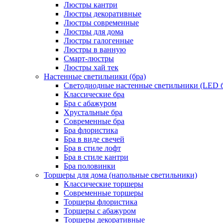
Люстры кантри
Люстры декоративные
Люстры современные
Люстры для дома
Люстры галогенные
Люстры в ванную
Смарт-люстры
Люстры хай тек
Настенные светильники (бра)
Светодиодные настенные светильники (LED б
Классические бра
Бра с абажуром
Хрустальные бра
Современные бра
Бра флористика
Бра в виде свечей
Бра в стиле лофт
Бра в стиле кантри
Бра половинки
Торшеры для дома (напольные светильники)
Классические торшеры
Современные торшеры
Торшеры флористика
Торшеры с абажуром
Торшеры декоративные