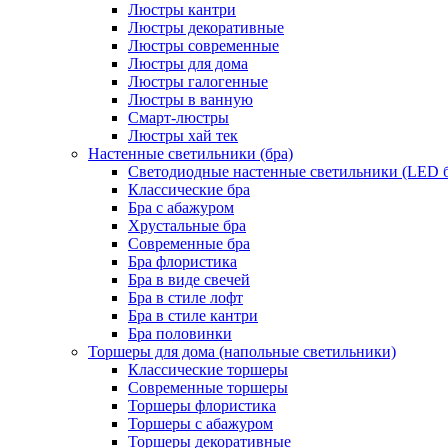
Люстры кантри
Люстры декоративные
Люстры современные
Люстры для дома
Люстры галогенные
Люстры в ванную
Смарт-люстры
Люстры хай тек
Настенные светильники (бра)
Светодиодные настенные светильники (LED б
Классические бра
Бра с абажуром
Хрустальные бра
Современные бра
Бра флористика
Бра в виде свечей
Бра в стиле лофт
Бра в стиле кантри
Бра половинки
Торшеры для дома (напольные светильники)
Классические торшеры
Современные торшеры
Торшеры флористика
Торшеры с абажуром
Торшеры декоративные