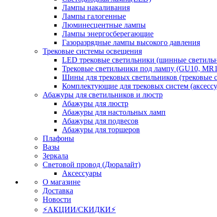
Лампы накаливания
Лампы галогенные
Люминесцентные лампы
Лампы энергосберегающие
Газоразрядные лампы высокого давления
Трековые системы освещения
LED трековые светильники (шинные светиль
Трековые светильники под лампу (GU10, MR1
Шины для трековых светильников (трековые 
Комплектующие для трековых систем (аксесс
Абажуры для светильников и люстр
Абажуры для люстр
Абажуры для настольных ламп
Абажуры для подвесов
Абажуры для торшеров
Плафоны
Вазы
Зеркала
Световой провод (Дюралайт)
Аксессуары
О магазине
Доставка
Новости
⚡АКЦИИ/СКИДКИ⚡