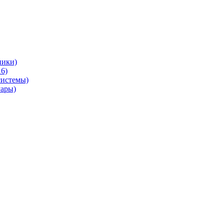
ники)
6)
системы)
уары)