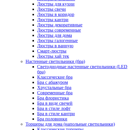
Люстры для кухни
Люстры свечи
Люстры в коридор
Люстры кантри
Люстры декоративные
Люстры современные
Люстры для дома
Люстры галогенные
Люстры в ванную
Смарт-люстры
Люстры хай тек
Настенные светильники (бра)
Светодиодные настенные светильники (LED
бра)
Классические бра
Бра с абажуром
Хрустальные бра
Современные бра
Бра флористика
Бра в виде свечей
Бра в стиле лофт
Бра в стиле кантри
Бра половинки
Торшеры для дома (напольные светильники)
Классические торшеры