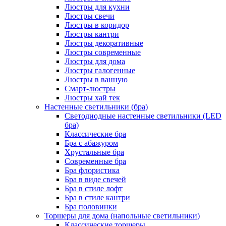
Люстры для кухни
Люстры свечи
Люстры в коридор
Люстры кантри
Люстры декоративные
Люстры современные
Люстры для дома
Люстры галогенные
Люстры в ванную
Смарт-люстры
Люстры хай тек
Настенные светильники (бра)
Светодиодные настенные светильники (LED
бра)
Классические бра
Бра с абажуром
Хрустальные бра
Современные бра
Бра флористика
Бра в виде свечей
Бра в стиле лофт
Бра в стиле кантри
Бра половинки
Торшеры для дома (напольные светильники)
Классические торшеры