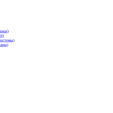
ники)
6)
системы)
уары)