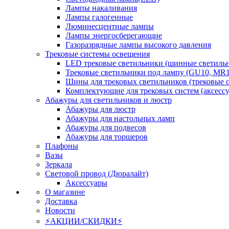
Лампы накаливания
Лампы галогенные
Люминесцентные лампы
Лампы энергосберегающие
Газоразрядные лампы высокого давления
Трековые системы освещения
LED трековые светильники (шинные светиль
Трековые светильники под лампу (GU10, MR1
Шины для трековых светильников (трековые 
Комплектующие для трековых систем (аксесс
Абажуры для светильников и люстр
Абажуры для люстр
Абажуры для настольных ламп
Абажуры для подвесов
Абажуры для торшеров
Плафоны
Вазы
Зеркала
Световой провод (Дюралайт)
Аксессуары
О магазине
Доставка
Новости
⚡АКЦИИ/СКИДКИ⚡