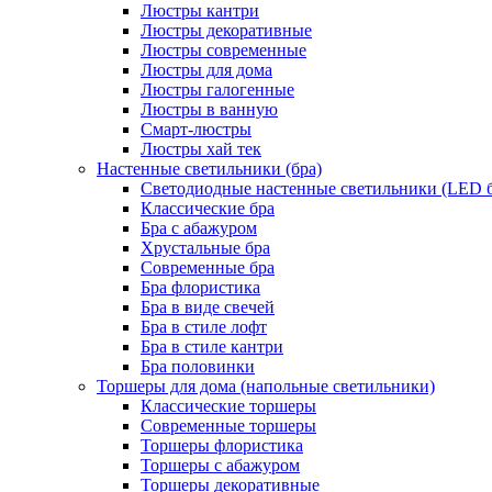
Люстры кантри
Люстры декоративные
Люстры современные
Люстры для дома
Люстры галогенные
Люстры в ванную
Смарт-люстры
Люстры хай тек
Настенные светильники (бра)
Светодиодные настенные светильники (LED б
Классические бра
Бра с абажуром
Хрустальные бра
Современные бра
Бра флористика
Бра в виде свечей
Бра в стиле лофт
Бра в стиле кантри
Бра половинки
Торшеры для дома (напольные светильники)
Классические торшеры
Современные торшеры
Торшеры флористика
Торшеры с абажуром
Торшеры декоративные