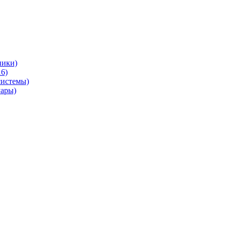
ники)
6)
системы)
уары)