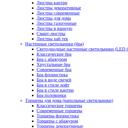
Люстры кантри
Люстры декоративные
Люстры современные
Люстры для дома
Люстры галогенные
Люстры в ванную
Смарт-люстры
Люстры хай тек
Настенные светильники (бра)
Светодиодные настенные светильники (LED б
Классические бра
Бра с абажуром
Хрустальные бра
Современные бра
Бра флористика
Бра в виде свечей
Бра в стиле лофт
Бра в стиле кантри
Бра половинки
Торшеры для дома (напольные светильники)
Классические торшеры
Современные торшеры
Торшеры флористика
Торшеры с абажуром
Торшеры декоративные