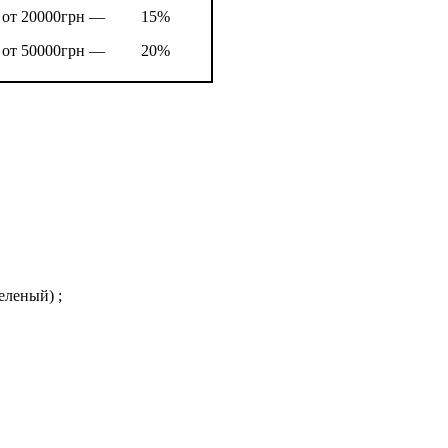
от 20000грн —
15%
от 50000грн —
20%
еленый) ;