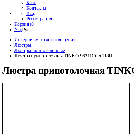
Блог
Контакты
Вход
Регистрация
Корзина
0
Укр
Рус
Интернет-магазин освещения
Люстры
Люстры припотолочные
Люстра припотолочная TINKO 96311CG/CR8H
Люстра припотолочная TINK