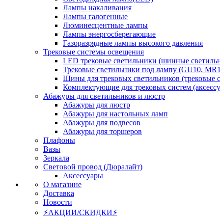
Лампы накаливания
Лампы галогенные
Люминесцентные лампы
Лампы энергосберегающие
Газоразрядные лампы высокого давления
Трековые системы освещения
LED трековые светильники (шинные светиль
Трековые светильники под лампу (GU10, MR1
Шины для трековых светильников (трековые 
Комплектующие для трековых систем (аксесс
Абажуры для светильников и люстр
Абажуры для люстр
Абажуры для настольных ламп
Абажуры для подвесов
Абажуры для торшеров
Плафоны
Вазы
Зеркала
Световой провод (Дюралайт)
Аксессуары
О магазине
Доставка
Новости
⚡АКЦИИ/СКИДКИ⚡