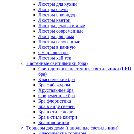
Люстры для кухни
Люстры свечи
Люстры в коридор
Люстры кантри
Люстры декоративные
Люстры современные
Люстры для дома
Люстры галогенные
Люстры в ванную
Смарт-люстры
Люстры хай тек
Настенные светильники (бра)
Светодиодные настенные светильники (LED
бра)
Классические бра
Бра с абажуром
Хрустальные бра
Современные бра
Бра флористика
Бра в виде свечей
Бра в стиле лофт
Бра в стиле кантри
Бра половинки
Торшеры для дома (напольные светильники)
Классические торшеры