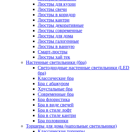
Люстры для кухни
Люстры свечи
Люстры в коридор
Люстры кантри
Люстры декоративные
Люстры современные
Люстры для дома
Люстры галогенные
Люстры в ванную
Смарт-люстры
Люстры хай тек
Настенные светильники (бра)
Светодиодные настенные светильники (LED
бра)
Классические бра
Бра с абажуром
Хрустальные бра
Современные бра
Бра флористика
Бра в виде свечей
Бра в стиле лофт
Бра в стиле кантри
Бра половинки
Торшеры для дома (напольные светильники)
Классические торшеры