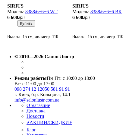
SIRIUS
SIRIUS
8388/6+6+6 WT
8388/6+6+6 ВК
6 600
грн
6 600
грн
Купить
Высота: 15 см; диаметр: 110
Высота: 15 см; диаметр: 110
см; лампы: LED х 403
см; лампы: LED х 403
Вт(3000К-6500K).
Вт(3000К-6500K).
© 2010—2026 Салон Люстр
Режим работы
Пн-Пт: с 10:00 до 18:00
Вс: с 11:00 до 17:00
098 274 12 12
050 581 91 91
г. Киев, б-р. Кольцова, 14Л
info@salonlustr.com.ua
О магазине
Доставка
Новости
⚡АКЦИИ/СКИДКИ⚡
Блог