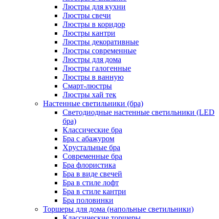
Люстры для кухни
Люстры свечи
Люстры в коридор
Люстры кантри
Люстры декоративные
Люстры современные
Люстры для дома
Люстры галогенные
Люстры в ванную
Смарт-люстры
Люстры хай тек
Настенные светильники (бра)
Светодиодные настенные светильники (LED
бра)
Классические бра
Бра с абажуром
Хрустальные бра
Современные бра
Бра флористика
Бра в виде свечей
Бра в стиле лофт
Бра в стиле кантри
Бра половинки
Торшеры для дома (напольные светильники)
Классические торшеры