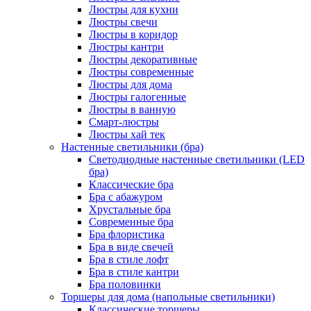
Люстры для кухни
Люстры свечи
Люстры в коридор
Люстры кантри
Люстры декоративные
Люстры современные
Люстры для дома
Люстры галогенные
Люстры в ванную
Смарт-люстры
Люстры хай тек
Настенные светильники (бра)
Светодиодные настенные светильники (LED
бра)
Классические бра
Бра с абажуром
Хрустальные бра
Современные бра
Бра флористика
Бра в виде свечей
Бра в стиле лофт
Бра в стиле кантри
Бра половинки
Торшеры для дома (напольные светильники)
Классические торшеры