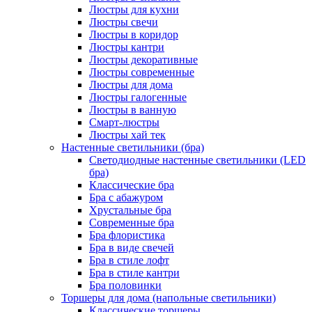
Люстры для кухни
Люстры свечи
Люстры в коридор
Люстры кантри
Люстры декоративные
Люстры современные
Люстры для дома
Люстры галогенные
Люстры в ванную
Смарт-люстры
Люстры хай тек
Настенные светильники (бра)
Светодиодные настенные светильники (LED
бра)
Классические бра
Бра с абажуром
Хрустальные бра
Современные бра
Бра флористика
Бра в виде свечей
Бра в стиле лофт
Бра в стиле кантри
Бра половинки
Торшеры для дома (напольные светильники)
Классические торшеры