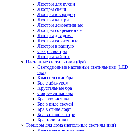
Люстры для кухни
Люстры свечи
Люстры в коридор
Люстры кантри
Люстры декоративные
Люстры современные
Люстры для дома
Люстры галогенные
Люстры в ванную
Смарт-люстры
Люстры хай тек
Настенные светильники (бра)
Светодиодные настенные светильники (LED
бра)
Классические бра
Бра с абажуром
Хрустальные бра
Современные бра
Бра флористика
Бра в виде свечей
Бра в стиле лофт
Бра в стиле кантри
Бра половинки
Торшеры для дома (напольные светильники)
Классические торшеры