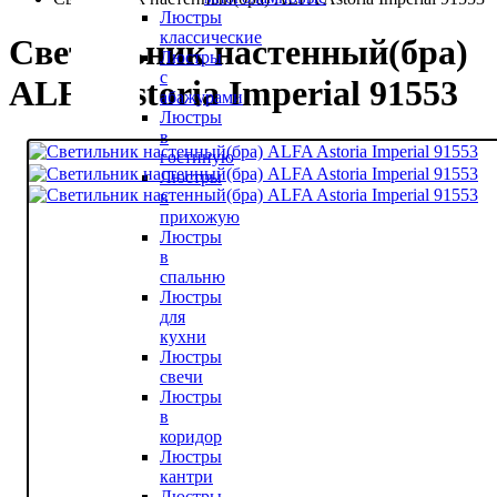
Люстры
классические
Светильник настенный(бра)
Люстры
с
ALFA Astoria Imperial 91553
абажурами
Люстры
в
гостиную
Люстры
в
прихожую
Люстры
в
спальню
Люстры
для
кухни
Люстры
свечи
Люстры
в
коридор
Люстры
кантри
Люстры