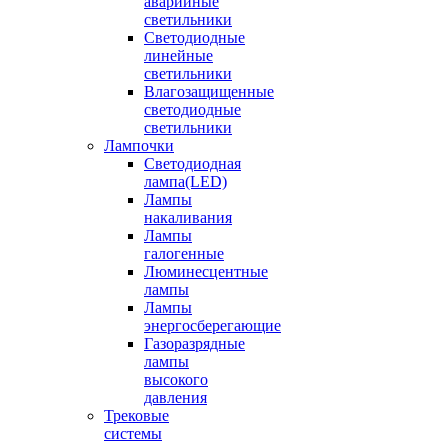
аварийные
светильники
Светодиодные
линейные
светильники
Влагозащищенные
светодиодные
светильники
Лампочки
Светодиодная
лампа(LED)
Лампы
накаливания
Лампы
галогенные
Люминесцентные
лампы
Лампы
энергосберегающие
Газоразрядные
лампы
высокого
давления
Трековые
системы