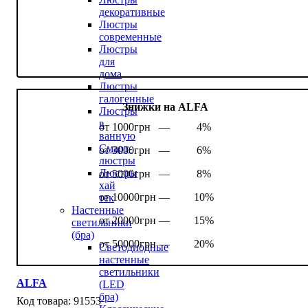
декоративные
Люстры
современные
Люстры
для
дома
Люстры
галогенные
Знижки на ALFA
Люстры
в
от 1000грн —
4%
ванную
Смарт-
от 3000грн —
6%
люстры
Люстры
от 5000грн —
8%
хай
от 10000грн —
10%
тек
Настенные
от 20000грн —
15%
светильники
(бра)
от 50000грн —
20%
Светодиодные
настенные
светильники
ALFA
(LED
бра)
91553