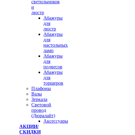
светильников
и
люстр
Абажуры
для
люстр
Абажуры
для
настольных
ламп
Абажуры
для
подвесов
Абажуры
для
торшеров
Плафоны
Вазы
Зеркала
Световой
провод
(Дюралайт)
Аксессуары
АКЦИИ/
СКИДКИ