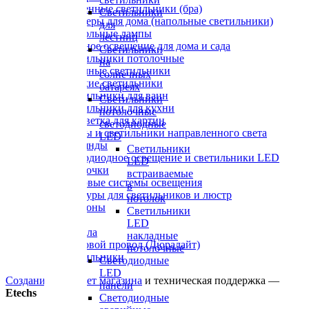
Настенные светильники (бра)
Светильники
Торшеры для дома (напольные светильники)
для
Настольные лампы
лестниц
Уличное освещение для дома и сада
Светильники
Светильники потолочные
на
Точечные светильники
солнечных
Детские светильники
батареях
Светильники для ванн
Светильники
Светильники для кухни
потолочные
Подсветка для картин
светодиодные
Споты и светильники направленного света
LED
Гирлянды
Cветильники
Светодиодное освещение и светильники LED
LED
Лампочки
встраиваемые
Трековые системы освещения
в
Абажуры для светильников и люстр
потолок
Плафоны
Светильники
Вазы
LED
Зеркала
накладные
Световой провод (Дюралайт)
потолочные
Светильники
Светодиодные
LED
Создание интернет магазина
и техническая поддержка —
панели
Etechs
Светодиодные