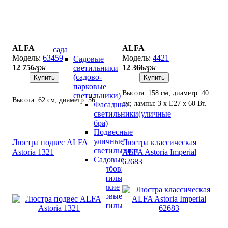
Уличное
освещение
для
дома
и
ALFA
ALFA
сада
63459
4421
Садовые
12 756
грн
12 366
грн
светильники
(садово-
Купить
Купить
парковые
Высота: 158 см; диаметр: 40
светильники)
Высота: 62 см; диаметр: 56
см; лампы: 3 х Е27 х 60 Вт.
Фасадные
см; лампы: 5 х Е-27 х 60 Вт.
светильники(уличные
бра)
Подвесные
уличные
Люстра подвес ALFA
Люстра классическая
светильники
Astoria 1321
ALFA Astoria Imperial
Садовые
62683
столбовые
светильники
Низкие
садовые
светильники
(до
100