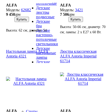
потолочные
ALFA
ALFA
Детские
62682
3421
люстры
9 450
грн
7 506
грн
подвесные
Купить
Купить
Детские
бра
Высота: 50-66 см; диаметр: 70
Детские
Высота: 62 см; диаметр: 54
см; лампы: 2 х Е27 х 60 Вт.
настенно-
см; лампы: 3 х Е-27 х 60 Вт.
потолочные
светильники
Детские
Настольная лампа ALFA
Люстра классическая
настольные
Astoria 4321
ALFA Astoria Imperial
лампы
61714
Детские
ночники
Светильники
для
ванн
Светильники
для
кухни
Подсветка
для
картин
ALFA
ALFA
Споты