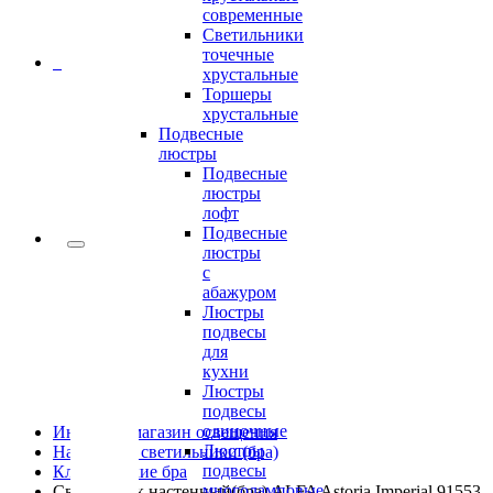
современные
Светильники
точечные
0
хрустальные
Торшеры
хрустальные
Подвесные
люстры
Подвесные
люстры
лофт
Подвесные
люстры
с
абажуром
Люстры
подвесы
для
кухни
Люстры
подвесы
одиночные
Интернет-магазин освещения
Люстры
Настенные светильники (бра)
подвесы
Классические бра
многоламповые
Светильник настенный(бра) ALFA Astoria Imperial 91553