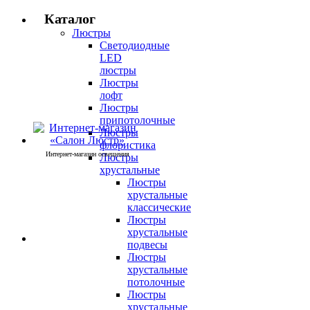
Каталог
Люстры
Светодиодные
LED
люстры
Люстры
лофт
Люстры
припотолочные
Люстры
флористика
Интернет-магазин освещения
Люстры
хрустальные
Люстры
хрустальные
классические
Люстры
хрустальные
подвесы
Люстры
хрустальные
потолочные
Люстры
хрустальные