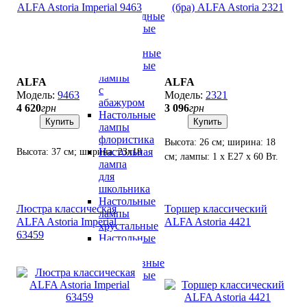
лампы
светодиодные
Настольные
лампы
современные
Настольные
лампы
ALFA
ALFA
с
9463
2321
абажуром
4 620
грн
3 096
грн
Настольные
Купить
Купить
лампы
флористика
Высота: 26 см; ширина: 18
Настольная
Высота: 37 см; ширина: 23х18
см; лампы: 1 х Е27 х 60 Вт.
лампа
см; лампы: 1 х Е-27 х 60 Вт.
для
школьника
Настольные
Люстра классическая
Торшер классический
лампы
ALFA Astoria Imperial
ALFA Astoria 4421
хрустальные
63459
Настольные
лампы
декоративные
Настольные
лампы
лофт