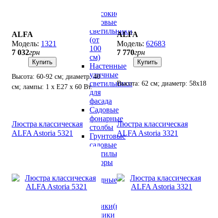
см)
Высокие
садовые
светильники
ALFA
ALFA
(от
1321
62683
100
7 032
грн
7 770
грн
см)
Купить
Купить
Настенные
уличные
Высота: 60-92 см; диаметр: 40
светильники
Высота: 62 см; диаметр: 58х18
см; лампы: 1 х Е27 х 60 Вт.
для
см; лампы: 2 х Е-27 х 60 Вт.
фасада
Садовые
фонарные
Люстра классическая
Люстра классическая
столбы
ALFA Astoria 5321
ALFA Astoria 3321
Грунтовые
садовые
светильники
Прожекторы
LED
светодиодные
Уличные
LED
светильники(консольные)
Светильники