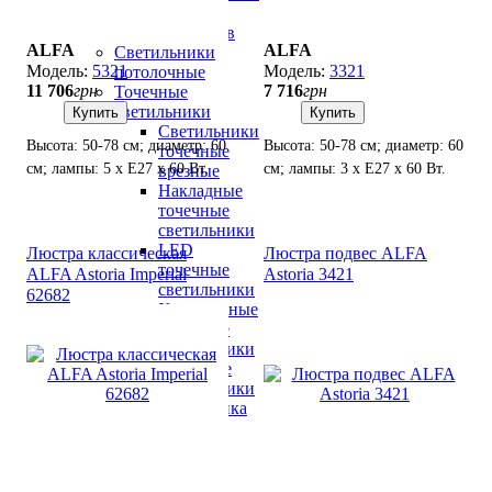
для
бассейнов
ALFA
ALFA
Светильники
5321
3321
потолочные
11 706
грн
7 716
грн
Точечные
светильники
Купить
Купить
Светильники
Высота: 50-78 см; диаметр: 60
Высота: 50-78 см; диаметр: 60
точечные
см; лампы: 5 х Е27 х 60 Вт.
см; лампы: 3 х Е27 х 60 Вт.
врезные
Накладные
точечные
светильники
LED
Люстра классическая
Люстра подвес ALFA
точечные
ALFA Astoria Imperial
Astoria 3421
светильники
62682
Хрустальные
точечные
светильники
Точечные
светильники
флористика
Детские
светильники
Детские
люстры